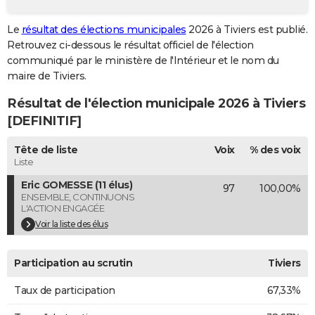
City break
Voyage de noces
Climat
Destinations
Voyage nature
Forum
+
PHOTO
Le
résultat des élections municipales
2026 à Tiviers est publié.
Retrouvez ci-dessous le résultat officiel de l'élection
GUIDES D'ACHAT
communiqué par le ministère de l'Intérieur et le nom du
BONS PLANS
maire de Tiviers.
Résultat de l'élection municipale 2026 à Tiviers
CARTE DE VOEUX
[DEFINITIF]
Carte Bonne année
Carte Pâques
Carte de Noël
Carte Saint-Valentin
Carte d'anniversaire
DICTIONNAIRE
Tête de liste
Voix
% des voix
Biographies
Expressions
Dictionnaire
Citations
Proverbes
PROGRAMME TV
Liste
Eric GOMESSE (11 élus)
97
100,00%
COPAINS D'AVANT
ENSEMBLE, CONTINUONS
L'ACTION ENGAGÉE
Se connecter
Collèges
Universités
Service militaire
S'inscrire
Lycées
Primaires
Entreprises
Avis de recherche
AVIS DE DÉCÈS
Voir la liste des élus
FORUM
Participation au scrutin
Tiviers
Lifestyle
Sport
Television
Cinema
Bricolage
Culture
Auto
Voyage
Taux de participation
67,33%