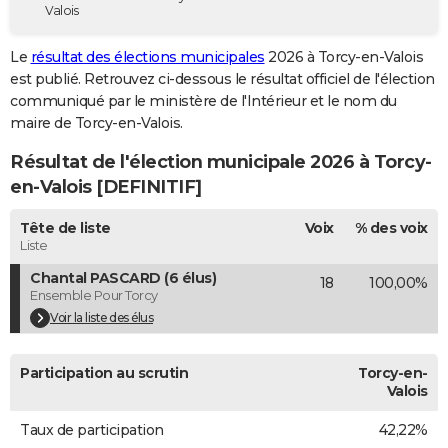
Valois
City break
Voyage de noces
Climat
Destinations
Voyage nature
Forum
+
PHOTO
Le
résultat des élections municipales
2026 à Torcy-en-Valois
GUIDES D'ACHAT
est publié. Retrouvez ci-dessous le résultat officiel de l'élection
communiqué par le ministère de l'Intérieur et le nom du
BONS PLANS
maire de Torcy-en-Valois.
CARTE DE VOEUX
Résultat de l'élection municipale 2026 à Torcy-
Carte Bonne année
Carte Pâques
Carte de Noël
Carte Saint-Valentin
Carte d'anniversaire
en-Valois [DEFINITIF]
DICTIONNAIRE
Biographies
Expressions
Dictionnaire
Citations
Proverbes
Tête de liste
Voix
% des voix
PROGRAMME TV
Liste
COPAINS D'AVANT
Chantal PASCARD (6 élus)
18
100,00%
Ensemble Pour Torcy
Se connecter
Collèges
Universités
Service militaire
S'inscrire
Lycées
Primaires
Entreprises
Avis de recherche
AVIS DE DÉCÈS
Voir la liste des élus
FORUM
Participation au scrutin
Torcy-en-
Lifestyle
Sport
Television
Cinema
Bricolage
Culture
Auto
Voyage
Valois
Taux de participation
42,22%