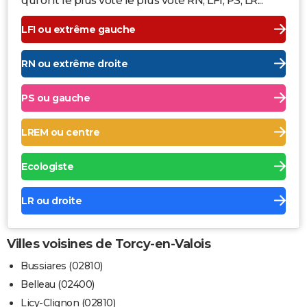
qui ont le plus voté le plus voté RN, LFI, PS, LR...
LFI ou extrême gauche
RN ou extrême droite
PS ou gauche
LREM ou centre
Ecologiste
LR ou droite
Villes voisines de Torcy-en-Valois
Bussiares (02810)
Belleau (02400)
Licy-Clignon (02810)