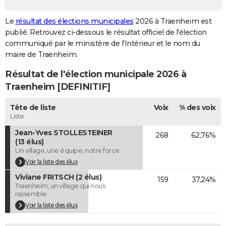
City break
Voyage de noces
Climat
Destinations
Voyage nature
Forum
+
PHOTO
Le
résultat des élections municipales
2026 à Traenheim est
publié. Retrouvez ci-dessous le résultat officiel de l'élection
GUIDES D'ACHAT
communiqué par le ministère de l'Intérieur et le nom du
BONS PLANS
maire de Traenheim.
Résultat de l'élection municipale 2026 à
CARTE DE VOEUX
Traenheim [DEFINITIF]
Carte Bonne année
Carte Pâques
Carte de Noël
Carte Saint-Valentin
Carte d'anniversaire
DICTIONNAIRE
Tête de liste
Voix
% des voix
Biographies
Expressions
Dictionnaire
Citations
Proverbes
PROGRAMME TV
Liste
Jean-Yves STOLLESTEINER
268
62,76%
COPAINS D'AVANT
(13 élus)
Un village, une équipe, notre force
Se connecter
Collèges
Universités
Service militaire
S'inscrire
Lycées
Primaires
Entreprises
Avis de recherche
AVIS DE DÉCÈS
Voir la liste des élus
FORUM
Viviane FRITSCH (2 élus)
159
37,24%
Traenheim, un village qui nous
rassemble
Lifestyle
Sport
Television
Cinema
Bricolage
Culture
Auto
Voyage
Voir la liste des élus