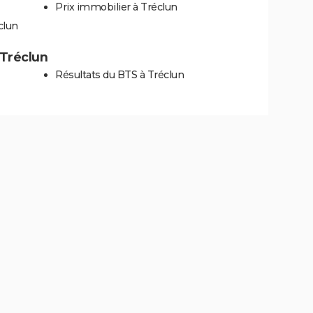
Prix immobilier à Tréclun
clun
 Tréclun
Résultats du BTS à Tréclun