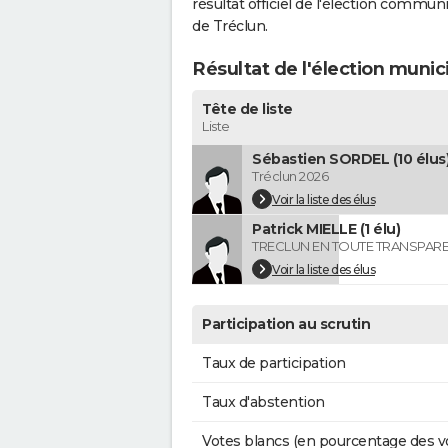
résultat officiel de l'élection commun
de Tréclun.
Résultat de l'élection munic
Tête de liste
Liste
Sébastien SORDEL (10 élus
Tréclun 2026
Voir la liste des élus
Patrick MIELLE (1 élu)
TRECLUN EN TOUTE TRANSPAR
Voir la liste des élus
Participation au scrutin
Taux de participation
Taux d'abstention
Votes blancs (en pourcentage des v