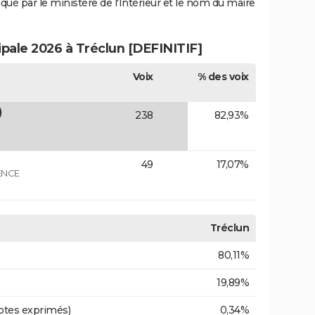
iqué par le ministère de l'Intérieur et le nom du maire
ipale 2026 à Tréclun [DEFINITIF]
Voix
% des voix
)
238
82,93%
49
17,07%
ENCE
Tréclun
80,11%
19,89%
otes exprimés)
0,34%