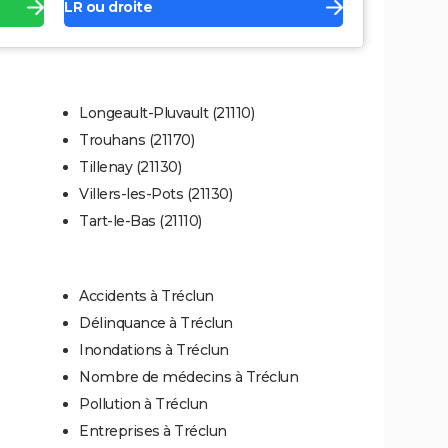
LR ou droite
Longeault-Pluvault (21110)
Trouhans (21170)
Tillenay (21130)
Villers-les-Pots (21130)
Tart-le-Bas (21110)
Accidents à Tréclun
Délinquance à Tréclun
Inondations à Tréclun
Nombre de médecins à Tréclun
Pollution à Tréclun
Entreprises à Tréclun