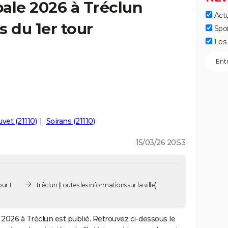
ale 2026 à Tréclun
Actu
s du 1er tour
Spo
Les 
uvet (21110)
Soirans (21110)
15/03/26 20:53
ur 1
Tréclun
(toutes les informations sur la ville)
2026 à Tréclun est publié. Retrouvez ci-dessous le