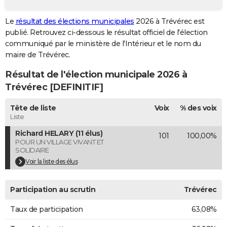
City break
Voyage de noces
Climat
Destinations
Voyage nature
Forum
+
PHOTO
Le
résultat des élections municipales
2026 à Trévérec est
publié. Retrouvez ci-dessous le résultat officiel de l'élection
GUIDES D'ACHAT
communiqué par le ministère de l'Intérieur et le nom du
BONS PLANS
maire de Trévérec.
Résultat de l'élection municipale 2026 à
CARTE DE VOEUX
Trévérec [DEFINITIF]
Carte Bonne année
Carte Pâques
Carte de Noël
Carte Saint-Valentin
Carte d'anniversaire
DICTIONNAIRE
Tête de liste
Voix
% des voix
Biographies
Expressions
Dictionnaire
Citations
Proverbes
PROGRAMME TV
Liste
Richard HELARY (11 élus)
101
100,00%
COPAINS D'AVANT
POUR UN VILLAGE VIVANT ET
SOLIDAIRE
Se connecter
Collèges
Universités
Service militaire
S'inscrire
Lycées
Primaires
Entreprises
Avis de recherche
AVIS DE DÉCÈS
Voir la liste des élus
FORUM
Participation au scrutin
Trévérec
Lifestyle
Sport
Television
Cinema
Bricolage
Culture
Auto
Voyage
Taux de participation
63,08%