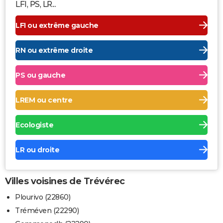
LFI, PS, LR...
LFI ou extrême gauche
RN ou extrême droite
PS ou gauche
LREM ou centre
Ecologiste
LR ou droite
Villes voisines de Trévérec
Plourivo (22860)
Tréméven (22290)