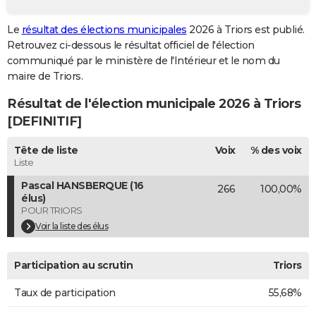
City break
Voyage de noces
Climat
Destinations
Voyage nature
Forum
+
PHOTO
Le
résultat des élections municipales
2026 à Triors est publié.
Retrouvez ci-dessous le résultat officiel de l'élection
GUIDES D'ACHAT
communiqué par le ministère de l'Intérieur et le nom du
BONS PLANS
maire de Triors.
Résultat de l'élection municipale 2026 à Triors
CARTE DE VOEUX
[DEFINITIF]
Carte Bonne année
Carte Pâques
Carte de Noël
Carte Saint-Valentin
Carte d'anniversaire
DICTIONNAIRE
Tête de liste
Voix
% des voix
Biographies
Expressions
Dictionnaire
Citations
Proverbes
PROGRAMME TV
Liste
Pascal HANSBERQUE (16
266
100,00%
COPAINS D'AVANT
élus)
POUR TRIORS
Se connecter
Collèges
Universités
Service militaire
S'inscrire
Lycées
Primaires
Entreprises
Avis de recherche
AVIS DE DÉCÈS
Voir la liste des élus
FORUM
Participation au scrutin
Triors
Lifestyle
Sport
Television
Cinema
Bricolage
Culture
Auto
Voyage
Taux de participation
55,68%