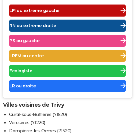
LFI ou extrême gauche
RN ou extrême droite
PS ou gauche
LREM ou centre
Ecologiste
LR ou droite
Villes voisines de Trivy
Curtil-sous-Buffières (71520)
Verosvres (71220)
Dompierre-les-Ormes (71520)