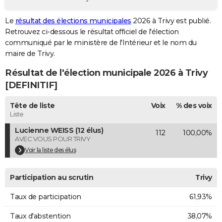
City break
Voyage de noces
Climat
Destinations
Voyage nature
Forum
+
PHOTO
Le
résultat des élections municipales
2026 à Trivy est publié.
Retrouvez ci-dessous le résultat officiel de l'élection
GUIDES D'ACHAT
communiqué par le ministère de l'Intérieur et le nom du
BONS PLANS
maire de Trivy.
Résultat de l'élection municipale 2026 à Trivy
CARTE DE VOEUX
[DEFINITIF]
Carte Bonne année
Carte Pâques
Carte de Noël
Carte Saint-Valentin
Carte d'anniversaire
DICTIONNAIRE
Tête de liste
Voix
% des voix
Biographies
Expressions
Dictionnaire
Citations
Proverbes
PROGRAMME TV
Liste
Lucienne WEISS (12 élus)
112
100,00%
COPAINS D'AVANT
AVEC VOUS POUR TRIVY
Se connecter
Collèges
Universités
Service militaire
S'inscrire
Lycées
Primaires
Entreprises
Avis de recherche
Voir la liste des élus
AVIS DE DÉCÈS
FORUM
Participation au scrutin
Trivy
Lifestyle
Sport
Television
Cinema
Bricolage
Culture
Auto
Voyage
Taux de participation
61,93%
Taux d'abstention
38,07%