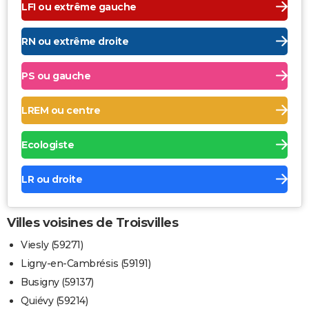
LFI ou extrême gauche
RN ou extrême droite
PS ou gauche
LREM ou centre
Ecologiste
LR ou droite
Villes voisines de Troisvilles
Viesly (59271)
Ligny-en-Cambrésis (59191)
Busigny (59137)
Quiévy (59214)