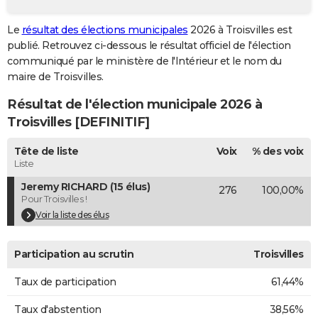
City break
Voyage de noces
Climat
Destinations
Voyage nature
Forum
+
PHOTO
Le
résultat des élections municipales
2026 à Troisvilles est
publié. Retrouvez ci-dessous le résultat officiel de l'élection
GUIDES D'ACHAT
communiqué par le ministère de l'Intérieur et le nom du
BONS PLANS
maire de Troisvilles.
Résultat de l'élection municipale 2026 à
CARTE DE VOEUX
Troisvilles [DEFINITIF]
Carte Bonne année
Carte Pâques
Carte de Noël
Carte Saint-Valentin
Carte d'anniversaire
DICTIONNAIRE
Tête de liste
Voix
% des voix
Biographies
Expressions
Dictionnaire
Citations
Proverbes
PROGRAMME TV
Liste
Jeremy RICHARD (15 élus)
276
100,00%
COPAINS D'AVANT
Pour Troisvilles !
Se connecter
Collèges
Universités
Service militaire
S'inscrire
Lycées
Primaires
Entreprises
Avis de recherche
Voir la liste des élus
AVIS DE DÉCÈS
FORUM
Participation au scrutin
Troisvilles
Lifestyle
Sport
Television
Cinema
Bricolage
Culture
Auto
Voyage
Taux de participation
61,44%
Taux d'abstention
38,56%