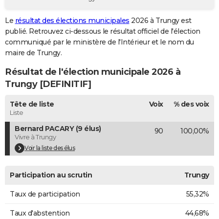
City break
Voyage de noces
Climat
Destinations
Voyage nature
Forum
+
PHOTO
Le
résultat des élections municipales
2026 à Trungy est
publié. Retrouvez ci-dessous le résultat officiel de l'élection
GUIDES D'ACHAT
communiqué par le ministère de l'Intérieur et le nom du
BONS PLANS
maire de Trungy.
Résultat de l'élection municipale 2026 à
CARTE DE VOEUX
Trungy [DEFINITIF]
Carte Bonne année
Carte Pâques
Carte de Noël
Carte Saint-Valentin
Carte d'anniversaire
DICTIONNAIRE
Tête de liste
Voix
% des voix
Biographies
Expressions
Dictionnaire
Citations
Proverbes
PROGRAMME TV
Liste
Bernard PACARY (9 élus)
90
100,00%
COPAINS D'AVANT
Vivre à Trungy
Se connecter
Collèges
Universités
Service militaire
S'inscrire
Lycées
Primaires
Entreprises
Avis de recherche
Voir la liste des élus
AVIS DE DÉCÈS
FORUM
Participation au scrutin
Trungy
Lifestyle
Sport
Television
Cinema
Bricolage
Culture
Auto
Voyage
Taux de participation
55,32%
Taux d'abstention
44,68%