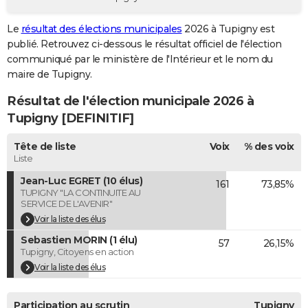
City break
Voyage de noces
Climat
Destinations
Voyage nature
Forum
+
PHOTO
Le
résultat des élections municipales
2026 à Tupigny est
publié. Retrouvez ci-dessous le résultat officiel de l'élection
GUIDES D'ACHAT
communiqué par le ministère de l'Intérieur et le nom du
BONS PLANS
maire de Tupigny.
Résultat de l'élection municipale 2026 à
CARTE DE VOEUX
Tupigny [DEFINITIF]
Carte Bonne année
Carte Pâques
Carte de Noël
Carte Saint-Valentin
Carte d'anniversaire
DICTIONNAIRE
Tête de liste
Voix
% des voix
Biographies
Expressions
Dictionnaire
Citations
Proverbes
PROGRAMME TV
Liste
Jean-Luc EGRET (10 élus)
161
73,85%
COPAINS D'AVANT
TUPIGNY "LA CONTINUITE AU
SERVICE DE L'AVENIR"
Se connecter
Collèges
Universités
Service militaire
S'inscrire
Lycées
Primaires
Entreprises
Avis de recherche
AVIS DE DÉCÈS
Voir la liste des élus
Sebastien MORIN (1 élu)
FORUM
57
26,15%
Tupigny, Citoyens en action
Lifestyle
Sport
Television
Cinema
Bricolage
Culture
Auto
Voyage
Voir la liste des élus
Participation au scrutin
Tupigny