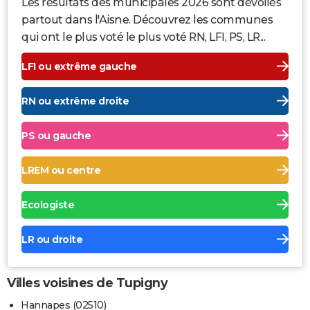
Les résultats des municipales 2026 sont dévoilés
partout dans l'Aisne. Découvrez les communes
qui ont le plus voté le plus voté RN, LFI, PS, LR...
LFI ou extrême gauche
RN ou extrême droite
PS ou gauche
LREM ou centre
Ecologiste
LR ou droite
Villes voisines de Tupigny
Hannapes (02510)