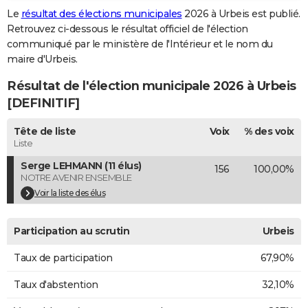
Le
résultat des élections municipales
2026 à Urbeis est publié.
City break
Voyage de noces
Climat
Destinations
Voyage nature
Forum
+
PHOTO
Retrouvez ci-dessous le résultat officiel de l'élection
communiqué par le ministère de l'Intérieur et le nom du
GUIDES D'ACHAT
maire d'Urbeis.
BONS PLANS
Résultat de l'élection municipale 2026 à Urbeis
CARTE DE VOEUX
[DEFINITIF]
Carte Bonne année
Carte Pâques
Carte de Noël
Carte Saint-Valentin
Carte d'anniversaire
DICTIONNAIRE
Tête de liste
Voix
% des voix
Liste
Biographies
Expressions
Dictionnaire
Citations
Proverbes
PROGRAMME TV
Serge LEHMANN (11 élus)
156
100,00%
NOTRE AVENIR ENSEMBLE
COPAINS D'AVANT
Voir la liste des élus
Se connecter
Collèges
Universités
Service militaire
S'inscrire
Lycées
Primaires
Entreprises
Avis de recherche
AVIS DE DÉCÈS
Participation au scrutin
Urbeis
FORUM
Taux de participation
67,90%
Lifestyle
Sport
Television
Cinema
Bricolage
Culture
Auto
Voyage
Taux d'abstention
32,10%