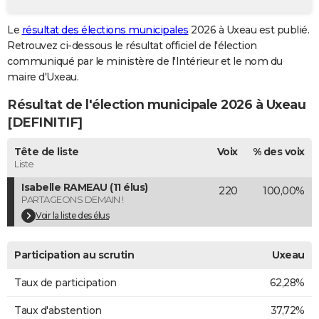
City break
Voyage de noces
Climat
Destinations
Voyage nature
Forum
+
PHOTO
Le
résultat des élections municipales
2026 à Uxeau est publié.
Retrouvez ci-dessous le résultat officiel de l'élection
GUIDES D'ACHAT
communiqué par le ministère de l'Intérieur et le nom du
BONS PLANS
maire d'Uxeau.
Résultat de l'élection municipale 2026 à Uxeau
CARTE DE VOEUX
[DEFINITIF]
Carte Bonne année
Carte Pâques
Carte de Noël
Carte Saint-Valentin
Carte d'anniversaire
DICTIONNAIRE
Tête de liste
Voix
% des voix
Biographies
Expressions
Dictionnaire
Citations
Proverbes
PROGRAMME TV
Liste
Isabelle RAMEAU (11 élus)
220
100,00%
COPAINS D'AVANT
PARTAGEONS DEMAIN !
Se connecter
Collèges
Universités
Service militaire
S'inscrire
Lycées
Primaires
Entreprises
Avis de recherche
Voir la liste des élus
AVIS DE DÉCÈS
FORUM
Participation au scrutin
Uxeau
Lifestyle
Sport
Television
Cinema
Bricolage
Culture
Auto
Voyage
Taux de participation
62,28%
Taux d'abstention
37,72%