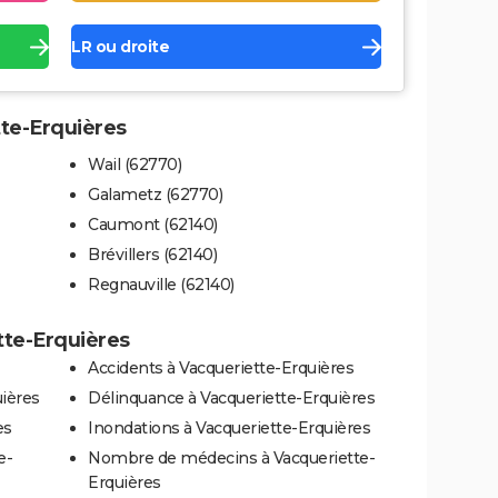
LR ou droite
tte-Erquières
Wail (62770)
Galametz (62770)
Caumont (62140)
Brévillers (62140)
Regnauville (62140)
tte-Erquières
Accidents à Vacqueriette-Erquières
uières
Délinquance à Vacqueriette-Erquières
es
Inondations à Vacqueriette-Erquières
e-
Nombre de médecins à Vacqueriette-
Erquières