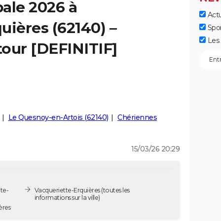
ale 2026 à
Actu
uières (62140) –
Spo
Les 
tour [DEFINITIF]
Le Quesnoy-en-Artois (62140)
Chériennes
15/03/26 20:29
te-
Vacqueriette-Erquières
(toutes les
informations sur la ville)
ères