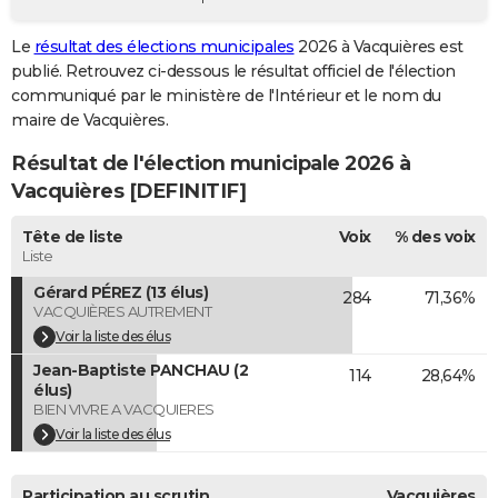
City break
Voyage de noces
Climat
Destinations
Voyage nature
Forum
+
PHOTO
Le
résultat des élections municipales
2026 à Vacquières est
publié. Retrouvez ci-dessous le résultat officiel de l'élection
GUIDES D'ACHAT
communiqué par le ministère de l'Intérieur et le nom du
BONS PLANS
maire de Vacquières.
Résultat de l'élection municipale 2026 à
CARTE DE VOEUX
Vacquières [DEFINITIF]
Carte Bonne année
Carte Pâques
Carte de Noël
Carte Saint-Valentin
Carte d'anniversaire
DICTIONNAIRE
Tête de liste
Voix
% des voix
Biographies
Expressions
Dictionnaire
Citations
Proverbes
PROGRAMME TV
Liste
Gérard PÉREZ (13 élus)
284
71,36%
COPAINS D'AVANT
VACQUIÈRES AUTREMENT
Se connecter
Collèges
Universités
Service militaire
S'inscrire
Lycées
Primaires
Entreprises
Avis de recherche
Voir la liste des élus
AVIS DE DÉCÈS
Jean-Baptiste PANCHAU (2
114
28,64%
FORUM
élus)
BIEN VIVRE A VACQUIERES
Lifestyle
Sport
Television
Cinema
Bricolage
Culture
Auto
Voyage
Voir la liste des élus
Participation au scrutin
Vacquières