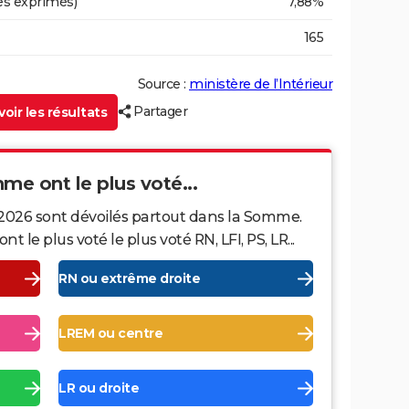
es exprimés)
7,88%
165
Source :
ministère de l’Intérieur
Partager
oir les résultats
mme ont le plus voté...
 2026 sont dévoilés partout dans la Somme.
le plus voté le plus voté RN, LFI, PS, LR...
RN ou extrême droite
LREM ou centre
LR ou droite