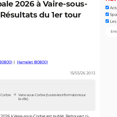
ale 2026 à Vaire-sous-
Actu
Résultats du 1er tour
Spo
Les 
(80800)
Hamelet (80800)
15/03/26 20:13
-Corbie
Vaire-sous-Corbie
(toutes les informations sur
la ville)
2026 à Vaire-sous-Corbie est publié. Retrouvez ci-