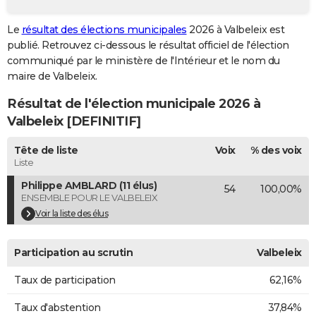
City break
Voyage de noces
Climat
Destinations
Voyage nature
Forum
+
PHOTO
Le
résultat des élections municipales
2026 à Valbeleix est
publié. Retrouvez ci-dessous le résultat officiel de l'élection
GUIDES D'ACHAT
communiqué par le ministère de l'Intérieur et le nom du
BONS PLANS
maire de Valbeleix.
Résultat de l'élection municipale 2026 à
CARTE DE VOEUX
Valbeleix [DEFINITIF]
Carte Bonne année
Carte Pâques
Carte de Noël
Carte Saint-Valentin
Carte d'anniversaire
DICTIONNAIRE
Tête de liste
Voix
% des voix
Biographies
Expressions
Dictionnaire
Citations
Proverbes
PROGRAMME TV
Liste
Philippe AMBLARD (11 élus)
54
100,00%
COPAINS D'AVANT
ENSEMBLE POUR LE VALBELEIX
Se connecter
Collèges
Universités
Service militaire
S'inscrire
Lycées
Primaires
Entreprises
Avis de recherche
Voir la liste des élus
AVIS DE DÉCÈS
FORUM
Participation au scrutin
Valbeleix
Lifestyle
Sport
Television
Cinema
Bricolage
Culture
Auto
Voyage
Taux de participation
62,16%
Taux d'abstention
37,84%