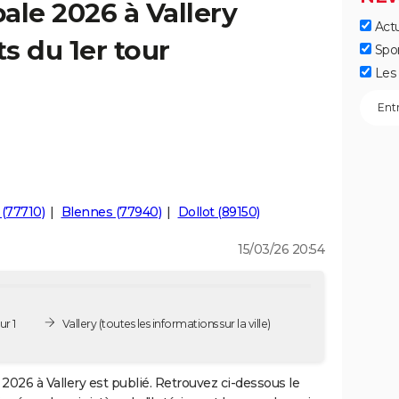
ale 2026 à Vallery
Actu
ts du 1er tour
Spo
Les 
(77710)
Blennes (77940)
Dollot (89150)
15/03/26 20:54
ur 1
Vallery
(toutes les informations sur la ville)
2026 à Vallery est publié. Retrouvez ci-dessous le