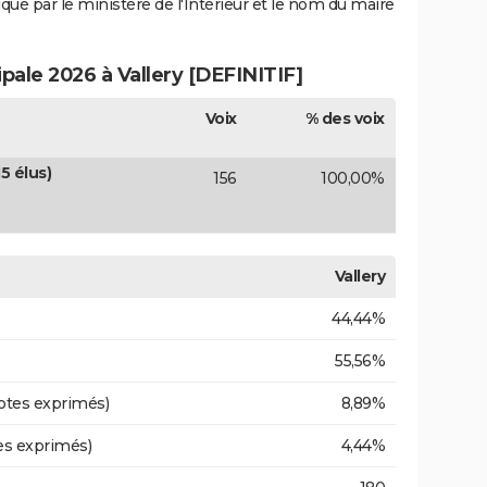
iqué par le ministère de l'Intérieur et le nom du maire
ipale 2026 à Vallery [DEFINITIF]
Voix
% des voix
5 élus)
156
100,00%
Vallery
44,44%
55,56%
otes exprimés)
8,89%
es exprimés)
4,44%