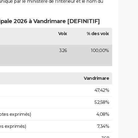
uniqué par le ministère de l'Intérieur et le nom du
cipale 2026 à Vandrimare [DEFINITIF]
Voix
% des voix
326
100,00%
Vandrimare
47,42%
52,58%
otes exprimés)
4,08%
es exprimés)
7,34%