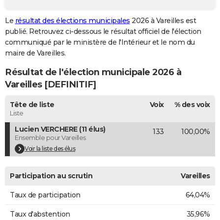
City break
Voyage de noces
Climat
Destinations
Voyage nature
Forum
+
PHOTO
Le
résultat des élections municipales
2026 à Vareilles est
publié. Retrouvez ci-dessous le résultat officiel de l'élection
GUIDES D'ACHAT
communiqué par le ministère de l'Intérieur et le nom du
BONS PLANS
maire de Vareilles.
Résultat de l'élection municipale 2026 à
CARTE DE VOEUX
Vareilles [DEFINITIF]
Carte Bonne année
Carte Pâques
Carte de Noël
Carte Saint-Valentin
Carte d'anniversaire
DICTIONNAIRE
Tête de liste
Voix
% des voix
Biographies
Expressions
Dictionnaire
Citations
Proverbes
PROGRAMME TV
Liste
Lucien VERCHERE (11 élus)
133
100,00%
COPAINS D'AVANT
Ensemble pour Vareilles
Se connecter
Collèges
Universités
Service militaire
S'inscrire
Lycées
Primaires
Entreprises
Avis de recherche
Voir la liste des élus
AVIS DE DÉCÈS
FORUM
Participation au scrutin
Vareilles
Lifestyle
Sport
Television
Cinema
Bricolage
Culture
Auto
Voyage
Taux de participation
64,04%
Taux d'abstention
35,96%