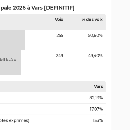
ipale 2026 à Vars [DEFINITIF]
Voix
% des voix
255
50,60%
)
249
49,40%
BITIEUSE
Vars
82,13%
17,87%
otes exprimés)
1,53%