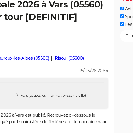
ale 2026 à Vars (05560)
Actu
r tour [DEFINITIF]
Spo
Les 
uroux-les-Alpes (05380)
Risoul (05600)
15/03/26 20:54
1
Vars
(toutes les informations sur la ville)
2026 à Vars est publié. Retrouvez ci-dessous le
iqué par le ministère de l'Intérieur et le nom du maire