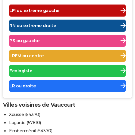
LFI ou extrême gauche
RN ou extrême droite
PS ou gauche
LREM ou centre
Ecologiste
LR ou droite
Villes voisines de Vaucourt
Xousse (54370)
Lagarde (57810)
Emberménil (54370)