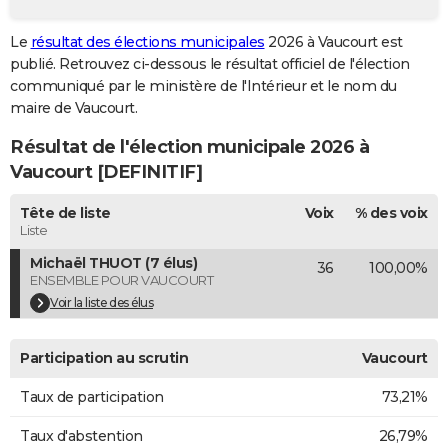
City break
Voyage de noces
Climat
Destinations
Voyage nature
Forum
+
PHOTO
Le
résultat des élections municipales
2026 à Vaucourt est
publié. Retrouvez ci-dessous le résultat officiel de l'élection
GUIDES D'ACHAT
communiqué par le ministère de l'Intérieur et le nom du
BONS PLANS
maire de Vaucourt.
Résultat de l'élection municipale 2026 à
CARTE DE VOEUX
Vaucourt [DEFINITIF]
Carte Bonne année
Carte Pâques
Carte de Noël
Carte Saint-Valentin
Carte d'anniversaire
DICTIONNAIRE
Tête de liste
Voix
% des voix
Biographies
Expressions
Dictionnaire
Citations
Proverbes
PROGRAMME TV
Liste
Michaël THUOT (7 élus)
36
100,00%
COPAINS D'AVANT
ENSEMBLE POUR VAUCOURT
Se connecter
Collèges
Universités
Service militaire
S'inscrire
Lycées
Primaires
Entreprises
Avis de recherche
Voir la liste des élus
AVIS DE DÉCÈS
FORUM
Participation au scrutin
Vaucourt
Lifestyle
Sport
Television
Cinema
Bricolage
Culture
Auto
Voyage
Taux de participation
73,21%
Taux d'abstention
26,79%