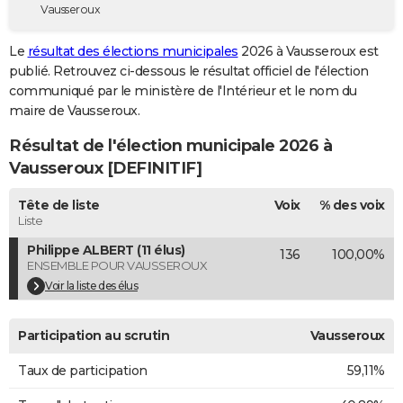
Vausseroux
City break
Voyage de noces
Climat
Destinations
Voyage nature
Forum
+
PHOTO
Le
résultat des élections municipales
2026 à Vausseroux est
GUIDES D'ACHAT
publié. Retrouvez ci-dessous le résultat officiel de l'élection
communiqué par le ministère de l'Intérieur et le nom du
BONS PLANS
maire de Vausseroux.
CARTE DE VOEUX
Résultat de l'élection municipale 2026 à
Carte Bonne année
Carte Pâques
Carte de Noël
Carte Saint-Valentin
Carte d'anniversaire
Vausseroux [DEFINITIF]
DICTIONNAIRE
Biographies
Expressions
Dictionnaire
Citations
Proverbes
Tête de liste
Voix
% des voix
PROGRAMME TV
Liste
COPAINS D'AVANT
Philippe ALBERT (11 élus)
136
100,00%
ENSEMBLE POUR VAUSSEROUX
Se connecter
Collèges
Universités
Service militaire
S'inscrire
Lycées
Primaires
Entreprises
Avis de recherche
AVIS DE DÉCÈS
Voir la liste des élus
FORUM
Participation au scrutin
Vausseroux
Lifestyle
Sport
Television
Cinema
Bricolage
Culture
Auto
Voyage
Taux de participation
59,11%