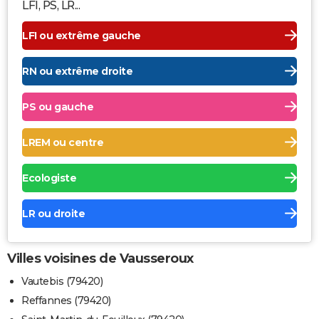
LFI, PS, LR...
LFI ou extrême gauche
RN ou extrême droite
PS ou gauche
LREM ou centre
Ecologiste
LR ou droite
Villes voisines de Vausseroux
Vautebis (79420)
Reffannes (79420)