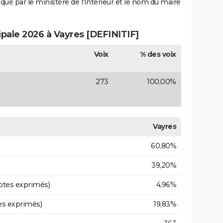
iqué par le ministère de l'Intérieur et le nom du maire
ipale 2026 à Vayres [DEFINITIF]
Voix
% des voix
273
100,00%
Vayres
60,80%
39,20%
otes exprimés)
4,96%
es exprimés)
19,83%