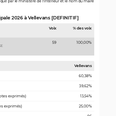
iqué par le ministère de l'Intérieur et le nom du maire
ipale 2026 à Vellevans [DEFINITIF]
Voix
% des voix
59
100,00%
GE
Vellevans
60,38%
39,62%
otes exprimés)
13,54%
es exprimés)
25,00%