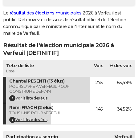
City break
Voyage de noces
Climat
Destinations
Voyage nature
Forum
+
PHOTO
Le
résultat des élections municipales
2026 à Verfeuil est
publié. Retrouvez ci-dessous le résultat officiel de l'élection
GUIDES D'ACHAT
communiqué par le ministère de l'Intérieur et le nom du
BONS PLANS
maire de Verfeuil.
Résultat de l'élection municipale 2026 à
CARTE DE VOEUX
Verfeuil [DEFINITIF]
Carte Bonne année
Carte Pâques
Carte de Noël
Carte Saint-Valentin
Carte d'anniversaire
DICTIONNAIRE
Tête de liste
Voix
% des voix
Biographies
Expressions
Dictionnaire
Citations
Proverbes
PROGRAMME TV
Liste
Chantal PESENTI (13 élus)
275
65,48%
COPAINS D'AVANT
POURSUIVRE A VERFEUIL POUR
CONSTRUIRE DEMAIN
Se connecter
Collèges
Universités
Service militaire
S'inscrire
Lycées
Primaires
Entreprises
Avis de recherche
AVIS DE DÉCÈS
Voir la liste des élus
Rémi FRACH (2 élus)
FORUM
145
34,52%
TOUS UNIS POUR VERFEUIL
Lifestyle
Sport
Television
Cinema
Bricolage
Culture
Auto
Voyage
Voir la liste des élus
Participation au scrutin
Verfeuil