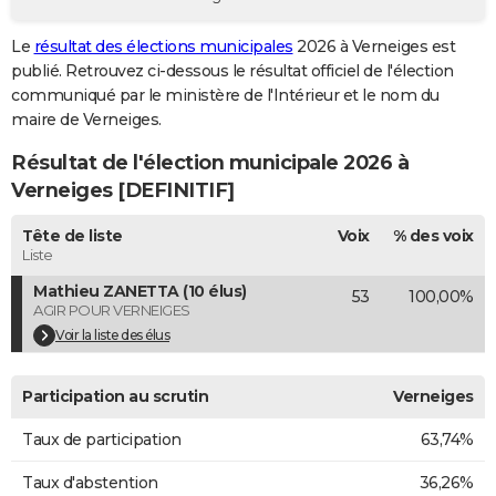
City break
Voyage de noces
Climat
Destinations
Voyage nature
Forum
+
PHOTO
Le
résultat des élections municipales
2026 à Verneiges est
publié. Retrouvez ci-dessous le résultat officiel de l'élection
GUIDES D'ACHAT
communiqué par le ministère de l'Intérieur et le nom du
BONS PLANS
maire de Verneiges.
Résultat de l'élection municipale 2026 à
CARTE DE VOEUX
Verneiges [DEFINITIF]
Carte Bonne année
Carte Pâques
Carte de Noël
Carte Saint-Valentin
Carte d'anniversaire
DICTIONNAIRE
Tête de liste
Voix
% des voix
Biographies
Expressions
Dictionnaire
Citations
Proverbes
PROGRAMME TV
Liste
Mathieu ZANETTA (10 élus)
53
100,00%
COPAINS D'AVANT
AGIR POUR VERNEIGES
Se connecter
Collèges
Universités
Service militaire
S'inscrire
Lycées
Primaires
Entreprises
Avis de recherche
Voir la liste des élus
AVIS DE DÉCÈS
FORUM
Participation au scrutin
Verneiges
Lifestyle
Sport
Television
Cinema
Bricolage
Culture
Auto
Voyage
Taux de participation
63,74%
Taux d'abstention
36,26%