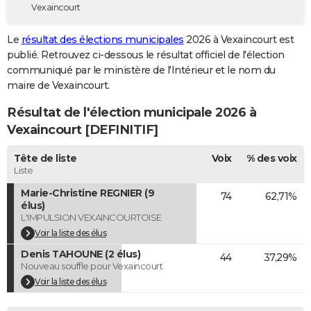
Vexaincourt
City break
Voyage de noces
Climat
Destinations
Voyage nature
Forum
+
PHOTO
Le
résultat des élections municipales
2026 à Vexaincourt est
GUIDES D'ACHAT
publié. Retrouvez ci-dessous le résultat officiel de l'élection
communiqué par le ministère de l'Intérieur et le nom du
BONS PLANS
maire de Vexaincourt.
CARTE DE VOEUX
Résultat de l'élection municipale 2026 à
Carte Bonne année
Carte Pâques
Carte de Noël
Carte Saint-Valentin
Carte d'anniversaire
Vexaincourt [DEFINITIF]
DICTIONNAIRE
Biographies
Expressions
Dictionnaire
Citations
Proverbes
Tête de liste
Voix
% des voix
PROGRAMME TV
Liste
COPAINS D'AVANT
Marie-Christine REGNIER (9
74
62,71%
élus)
Se connecter
Collèges
Universités
Service militaire
S'inscrire
Lycées
Primaires
Entreprises
Avis de recherche
AVIS DE DÉCÈS
L'IMPULSION VEXAINCOURTOISE
Voir la liste des élus
FORUM
Denis TAHOUNE (2 élus)
44
37,29%
Nouveau souffle pour Vexaincourt
Lifestyle
Sport
Television
Cinema
Bricolage
Culture
Auto
Voyage
Voir la liste des élus