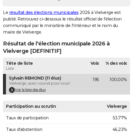
City break
Voyage de noces
Climat
Destinations
Voyage nature
Forum
+
PHOTO
Le
résultat des élections municipales
2026 à Vielverge est
publié. Retrouvez ci-dessous le résultat officiel de l'élection
GUIDES D'ACHAT
communiqué par le ministère de l'Intérieur et le nom du
BONS PLANS
maire de Vielverge.
Résultat de l'élection municipale 2026 à
CARTE DE VOEUX
Vielverge [DEFINITIF]
Carte Bonne année
Carte Pâques
Carte de Noël
Carte Saint-Valentin
Carte d'anniversaire
DICTIONNAIRE
Tête de liste
Voix
% des voix
Biographies
Expressions
Dictionnaire
Citations
Proverbes
PROGRAMME TV
Liste
Sylvain REMOND (11 élus)
195
100,00%
COPAINS D'AVANT
Vielverge, avec vous et pour vous !
Se connecter
Collèges
Universités
Service militaire
S'inscrire
Lycées
Primaires
Entreprises
Avis de recherche
Voir la liste des élus
AVIS DE DÉCÈS
FORUM
Participation au scrutin
Vielverge
Lifestyle
Sport
Television
Cinema
Bricolage
Culture
Auto
Voyage
Taux de participation
53,77%
Taux d'abstention
46,23%