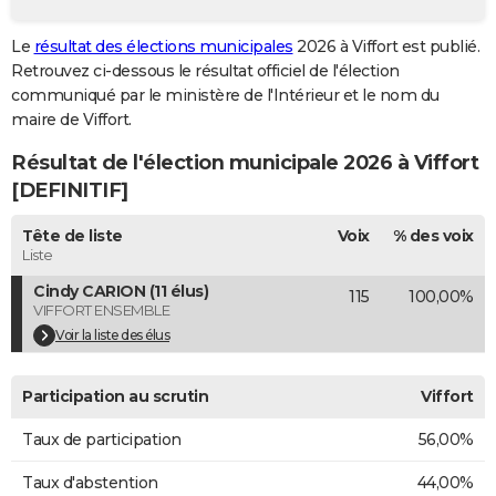
City break
Voyage de noces
Climat
Destinations
Voyage nature
Forum
+
PHOTO
Le
résultat des élections municipales
2026 à Viffort est publié.
Retrouvez ci-dessous le résultat officiel de l'élection
GUIDES D'ACHAT
communiqué par le ministère de l'Intérieur et le nom du
BONS PLANS
maire de Viffort.
Résultat de l'élection municipale 2026 à Viffort
CARTE DE VOEUX
[DEFINITIF]
Carte Bonne année
Carte Pâques
Carte de Noël
Carte Saint-Valentin
Carte d'anniversaire
DICTIONNAIRE
Tête de liste
Voix
% des voix
Biographies
Expressions
Dictionnaire
Citations
Proverbes
PROGRAMME TV
Liste
Cindy CARION (11 élus)
115
100,00%
COPAINS D'AVANT
VIFFORT ENSEMBLE
Se connecter
Collèges
Universités
Service militaire
S'inscrire
Lycées
Primaires
Entreprises
Avis de recherche
Voir la liste des élus
AVIS DE DÉCÈS
FORUM
Participation au scrutin
Viffort
Lifestyle
Sport
Television
Cinema
Bricolage
Culture
Auto
Voyage
Taux de participation
56,00%
Taux d'abstention
44,00%