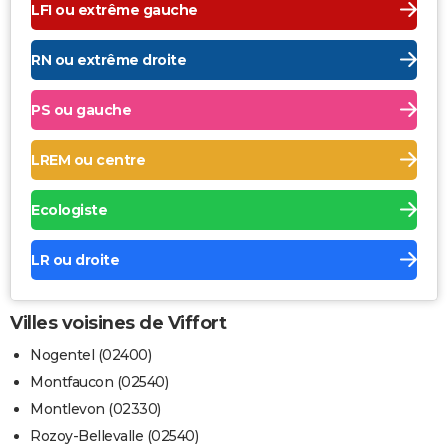
LFI ou extrême gauche
RN ou extrême droite
PS ou gauche
LREM ou centre
Ecologiste
LR ou droite
Villes voisines de Viffort
Nogentel (02400)
Montfaucon (02540)
Montlevon (02330)
Rozoy-Bellevalle (02540)