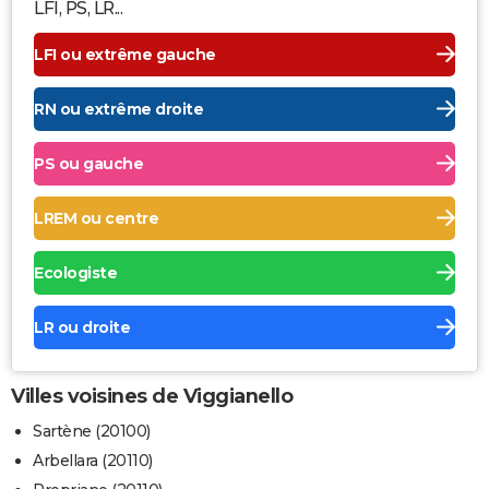
LFI, PS, LR...
LFI ou extrême gauche
RN ou extrême droite
PS ou gauche
LREM ou centre
Ecologiste
LR ou droite
Villes voisines de Viggianello
Sartène (20100)
Arbellara (20110)