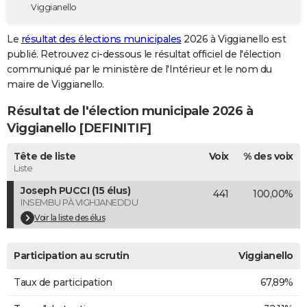
Viggianello
City break
Voyage de noces
Climat
Destinations
Voyage nature
Forum
+
PHOTO
Le
résultat des élections municipales
2026 à Viggianello est
GUIDES D'ACHAT
publié. Retrouvez ci-dessous le résultat officiel de l'élection
communiqué par le ministère de l'Intérieur et le nom du
BONS PLANS
maire de Viggianello.
CARTE DE VOEUX
Résultat de l'élection municipale 2026 à
Carte Bonne année
Carte Pâques
Carte de Noël
Carte Saint-Valentin
Carte d'anniversaire
Viggianello [DEFINITIF]
DICTIONNAIRE
Biographies
Expressions
Dictionnaire
Citations
Proverbes
Tête de liste
Voix
% des voix
PROGRAMME TV
Liste
COPAINS D'AVANT
Joseph PUCCI (15 élus)
441
100,00%
INSEMBU PÀ VIGHJANEDDU
Se connecter
Collèges
Universités
Service militaire
S'inscrire
Lycées
Primaires
Entreprises
Avis de recherche
AVIS DE DÉCÈS
Voir la liste des élus
FORUM
Participation au scrutin
Viggianello
Lifestyle
Sport
Television
Cinema
Bricolage
Culture
Auto
Voyage
Taux de participation
67,89%