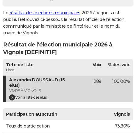
City break
Voyage de noces
Climat
Destinations
Voyage nature
Forum
+
PHOTO
Le
résultat des élections municipales
2026 à Vignols est
publié. Retrouvez ci-dessous le résultat officiel de l'élection
GUIDES D'ACHAT
communiqué par le ministère de l'Intérieur et le nom du
BONS PLANS
maire de Vignols.
Résultat de l'élection municipale 2026 à
CARTE DE VOEUX
Vignols [DEFINITIF]
Carte Bonne année
Carte Pâques
Carte de Noël
Carte Saint-Valentin
Carte d'anniversaire
DICTIONNAIRE
Tête de liste
Voix
% des voix
Biographies
Expressions
Dictionnaire
Citations
Proverbes
PROGRAMME TV
Liste
Alexandra DOUSSAUD (15
289
100,00%
COPAINS D'AVANT
élus)
VIVRE À VIGNOLS
Se connecter
Collèges
Universités
Service militaire
S'inscrire
Lycées
Primaires
Entreprises
Avis de recherche
AVIS DE DÉCÈS
Voir la liste des élus
FORUM
Participation au scrutin
Vignols
Lifestyle
Sport
Television
Cinema
Bricolage
Culture
Auto
Voyage
Taux de participation
73,80%