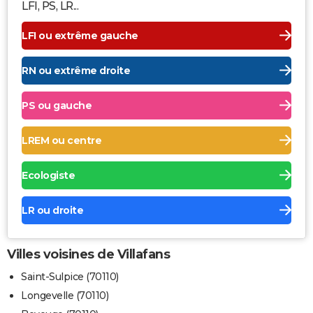
LFI, PS, LR...
LFI ou extrême gauche
RN ou extrême droite
PS ou gauche
LREM ou centre
Ecologiste
LR ou droite
Villes voisines de Villafans
Saint-Sulpice (70110)
Longevelle (70110)