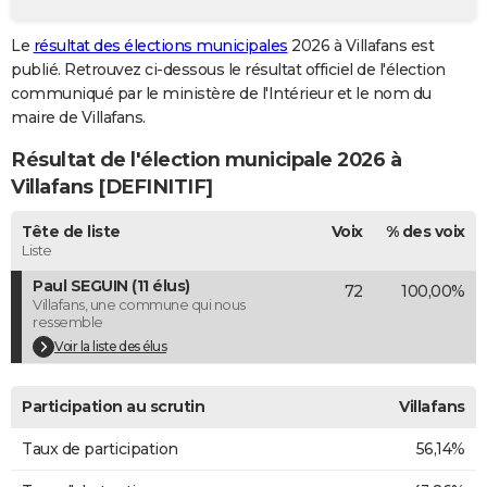
City break
Voyage de noces
Climat
Destinations
Voyage nature
Forum
+
PHOTO
Le
résultat des élections municipales
2026 à Villafans est
publié. Retrouvez ci-dessous le résultat officiel de l'élection
GUIDES D'ACHAT
communiqué par le ministère de l'Intérieur et le nom du
BONS PLANS
maire de Villafans.
Résultat de l'élection municipale 2026 à
CARTE DE VOEUX
Villafans [DEFINITIF]
Carte Bonne année
Carte Pâques
Carte de Noël
Carte Saint-Valentin
Carte d'anniversaire
DICTIONNAIRE
Tête de liste
Voix
% des voix
Biographies
Expressions
Dictionnaire
Citations
Proverbes
PROGRAMME TV
Liste
Paul SEGUIN (11 élus)
72
100,00%
COPAINS D'AVANT
Villafans, une commune qui nous
ressemble
Se connecter
Collèges
Universités
Service militaire
S'inscrire
Lycées
Primaires
Entreprises
Avis de recherche
AVIS DE DÉCÈS
Voir la liste des élus
FORUM
Participation au scrutin
Villafans
Lifestyle
Sport
Television
Cinema
Bricolage
Culture
Auto
Voyage
Taux de participation
56,14%