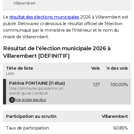
Villarembert
City break
Voyage de noces
Climat
Destinations
Voyage nature
Forum
+
PHOTO
Le
résultat des élections municipales
2026 à Villarembert est
GUIDES D'ACHAT
publié. Retrouvez ci-dessous le résultat officiel de l'élection
communiqué par le ministère de l'Intérieur et le nom du
BONS PLANS
maire de Villarembert.
CARTE DE VOEUX
Résultat de l'élection municipale 2026 à
Carte Bonne année
Carte Pâques
Carte de Noël
Carte Saint-Valentin
Carte d'anniversaire
Villarembert [DEFINITIF]
DICTIONNAIRE
Biographies
Expressions
Dictionnaire
Citations
Proverbes
Tête de liste
Voix
% des voix
PROGRAMME TV
Liste
COPAINS D'AVANT
Patrice FONTAINE (11 élus)
127
100,00%
Une commune qui avance, un
Se connecter
Collèges
Universités
Service militaire
S'inscrire
Lycées
Primaires
Entreprises
Avis de recherche
AVIS DE DÉCÈS
avenir qui se construit
Voir la liste des élus
FORUM
Lifestyle
Sport
Television
Cinema
Bricolage
Culture
Auto
Voyage
Participation au scrutin
Villarembert
Taux de participation
60,85%