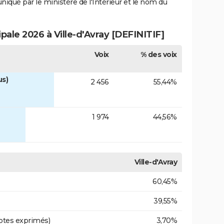
uniqué par le ministère de l'Intérieur et le nom du
ipale 2026 à Ville-d'Avray [DEFINITIF]
Voix
% des voix
us)
2 456
55,44%
1 974
44,56%
Ville-d'Avray
60,45%
39,55%
otes exprimés)
3,70%