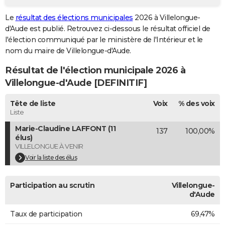
City break
Voyage de noces
Climat
Destinations
Voyage nature
Forum
+
PHOTO
Le
résultat des élections municipales
2026 à Villelongue-
d'Aude est publié. Retrouvez ci-dessous le résultat officiel de
GUIDES D'ACHAT
l'élection communiqué par le ministère de l'Intérieur et le
nom du maire de Villelongue-d'Aude.
BONS PLANS
Résultat de l'élection municipale 2026 à
CARTE DE VOEUX
Villelongue-d'Aude [DEFINITIF]
Carte Bonne année
Carte Pâques
Carte de Noël
Carte Saint-Valentin
Carte d'anniversaire
DICTIONNAIRE
Tête de liste
Voix
% des voix
Biographies
Expressions
Dictionnaire
Citations
Proverbes
Liste
PROGRAMME TV
Marie-Claudine LAFFONT (11
137
100,00%
COPAINS D'AVANT
élus)
VILLELONGUE À VENIR
Se connecter
Collèges
Universités
Service militaire
S'inscrire
Lycées
Primaires
Entreprises
Avis de recherche
AVIS DE DÉCÈS
Voir la liste des élus
FORUM
Participation au scrutin
Villelongue-
Lifestyle
Sport
Television
Cinema
Bricolage
Culture
Auto
Voyage
d'Aude
Taux de participation
69,47%