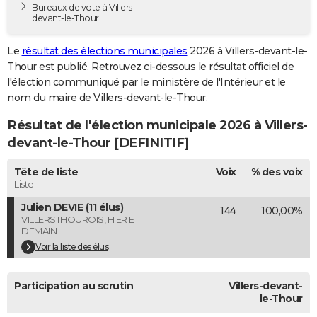
Bureaux de vote à Villers-
City break
Voyage de noces
Climat
Destinations
Voyage nature
Forum
+
PHOTO
devant-le-Thour
GUIDES D'ACHAT
Le
résultat des élections municipales
2026 à Villers-devant-le-
Thour est publié. Retrouvez ci-dessous le résultat officiel de
BONS PLANS
l'élection communiqué par le ministère de l'Intérieur et le
nom du maire de Villers-devant-le-Thour.
CARTE DE VOEUX
Résultat de l'élection municipale 2026 à Villers-
Carte Bonne année
Carte Pâques
Carte de Noël
Carte Saint-Valentin
Carte d'anniversaire
DICTIONNAIRE
devant-le-Thour [DEFINITIF]
Biographies
Expressions
Dictionnaire
Citations
Proverbes
PROGRAMME TV
Tête de liste
Voix
% des voix
Liste
COPAINS D'AVANT
Julien DEVIE (11 élus)
144
100,00%
Se connecter
Collèges
Universités
Service militaire
S'inscrire
Lycées
Primaires
Entreprises
Avis de recherche
AVIS DE DÉCÈS
VILLERSTHOUROIS, HIER ET
DEMAIN
FORUM
Voir la liste des élus
Lifestyle
Sport
Television
Cinema
Bricolage
Culture
Auto
Voyage
Participation au scrutin
Villers-devant-
le-Thour