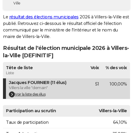
Ville
City break
Voyage de noces
Climat
Destinations
Voyage nature
Forum
+
PHOTO
Le
résultat des élections municipales
2026 à Villers-la-Ville est
GUIDES D'ACHAT
publié. Retrouvez ci-dessous le résultat officiel de l'élection
communiqué par le ministère de l'Intérieur et le nom du
BONS PLANS
maire de Villers-la-Ville.
CARTE DE VOEUX
Résultat de l'élection municipale 2026 à Villers-
Carte Bonne année
Carte Pâques
Carte de Noël
Carte Saint-Valentin
Carte d'anniversaire
la-Ville [DEFINITIF]
DICTIONNAIRE
Biographies
Expressions
Dictionnaire
Citations
Proverbes
Tête de liste
Voix
% des voix
PROGRAMME TV
Liste
COPAINS D'AVANT
Jacques FOURNIER (11 élus)
51
100,00%
Villers la ville "demain"
Se connecter
Collèges
Universités
Service militaire
S'inscrire
Lycées
Primaires
Entreprises
Avis de recherche
AVIS DE DÉCÈS
Voir la liste des élus
FORUM
Participation au scrutin
Villers-la-Ville
Lifestyle
Sport
Television
Cinema
Bricolage
Culture
Auto
Voyage
Taux de participation
64,10%