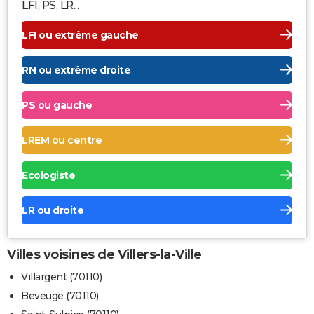
LFI, PS, LR...
LFI ou extrême gauche
RN ou extrême droite
PS ou gauche
LREM ou centre
Ecologiste
LR ou droite
Villes voisines de Villers-la-Ville
Villargent (70110)
Beveuge (70110)