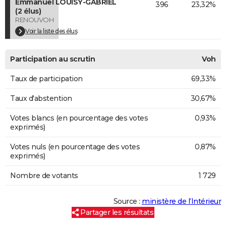
Emmanuel LOUISY-GABRIEL
396
23,32%
(2 élus)
RENOUVOH
Voir la liste des élus
Participation au scrutin
Voh
Taux de participation
69,33%
Taux d'abstention
30,67%
Votes blancs (en pourcentage des votes
0,93%
exprimés)
Votes nuls (en pourcentage des votes
0,87%
exprimés)
Nombre de votants
1 729
Source :
ministère de l’Intérieur
Partager les résultats