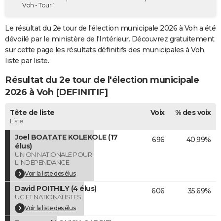
Voh - Tour 1
City break
Voyage de noces
Climat
Destinations
Voyage nature
Forum
+
PHOTO
Le résultat du 2e tour de l'élection municipale 2026 à Voh a été
GUIDES D'ACHAT
dévoilé par le ministère de l'Intérieur. Découvrez gratuitement
sur cette page les résultats définitifs des municipales à Voh,
BONS PLANS
liste par liste.
CARTE DE VOEUX
Résultat du 2e tour de l'élection municipale
Carte Bonne année
Carte Pâques
Carte de Noël
Carte Saint-Valentin
Carte d'anniversaire
2026 à Voh [DEFINITIF]
DICTIONNAIRE
Biographies
Expressions
Dictionnaire
Citations
Proverbes
Tête de liste
Voix
% des voix
PROGRAMME TV
Liste
COPAINS D'AVANT
Joel BOATATE KOLEKOLE (17
696
40,99%
élus)
Se connecter
Collèges
Universités
Service militaire
S'inscrire
Lycées
Primaires
Entreprises
Avis de recherche
AVIS DE DÉCÈS
UNION NATIONALE POUR
L'INDEPENDANCE
FORUM
Voir la liste des élus
David POITHILY (4 élus)
Lifestyle
Sport
Television
Cinema
Bricolage
Culture
Auto
Voyage
606
35,69%
UC ET NATIONALISTES
Voir la liste des élus