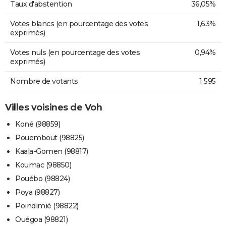
Taux d'abstention
36,05%
Votes blancs (en pourcentage des votes
1,63%
exprimés)
Votes nuls (en pourcentage des votes
0,94%
exprimés)
Nombre de votants
1 595
Villes voisines de Voh
Koné (98859)
Pouembout (98825)
Kaala-Gomen (98817)
Koumac (98850)
Pouébo (98824)
Poya (98827)
Poindimié (98822)
Ouégoa (98821)