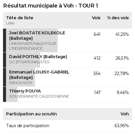
Résultat municipale à Voh - TOUR 1
Tête de liste
Voix
% des voix
Liste
Joel BOATATE KOLEKOLE
641
41,25%
(Ballotage)
UNION NATIONALE POUR
L'INDEPENDANCE
David POITHILY (Ballotage)
412
26,51%
UC ET NATIONALISTES
Emmanuel LOUISY-GABRIEL
354
22,78%
(Ballotage)
RENOUVOH
Thierry POUYA
147
9,46%
SOUVERAINETE CALEDONIENNE
Participation au scrutin
Voh
Taux de participation
63,95%