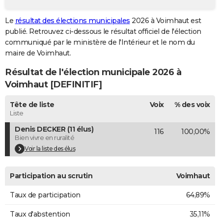
City break
Voyage de noces
Climat
Destinations
Voyage nature
Forum
+
PHOTO
Le
résultat des élections municipales
2026 à Voimhaut est
publié. Retrouvez ci-dessous le résultat officiel de l'élection
GUIDES D'ACHAT
communiqué par le ministère de l'Intérieur et le nom du
BONS PLANS
maire de Voimhaut.
Résultat de l'élection municipale 2026 à
CARTE DE VOEUX
Voimhaut [DEFINITIF]
Carte Bonne année
Carte Pâques
Carte de Noël
Carte Saint-Valentin
Carte d'anniversaire
DICTIONNAIRE
Tête de liste
Voix
% des voix
Biographies
Expressions
Dictionnaire
Citations
Proverbes
PROGRAMME TV
Liste
Denis DECKER (11 élus)
116
100,00%
COPAINS D'AVANT
Bien vivre en ruralité
Se connecter
Collèges
Universités
Service militaire
S'inscrire
Lycées
Primaires
Entreprises
Avis de recherche
Voir la liste des élus
AVIS DE DÉCÈS
FORUM
Participation au scrutin
Voimhaut
Lifestyle
Sport
Television
Cinema
Bricolage
Culture
Auto
Voyage
Taux de participation
64,89%
Taux d'abstention
35,11%