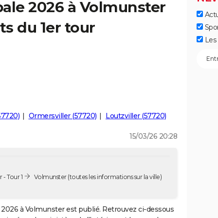
pale 2026 à Volmunster
Actu
ts du 1er tour
Spo
Les 
57720)
Ormersviller (57720)
Loutzviller (57720)
15/03/26 20:28
- Tour 1
Volmunster
(toutes les informations sur la ville)
2026 à Volmunster est publié. Retrouvez ci-dessous