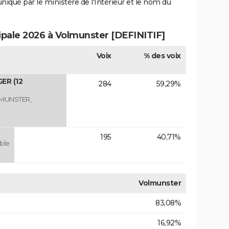
uniqué par le ministère de l'Intérieur et le nom du
cipale 2026 à Volmunster [DEFINITIF]
Voix
% des voix
ER (12
284
59,29%
LMUNSTER,
195
40,71%
ble
Volmunster
83,08%
16,92%