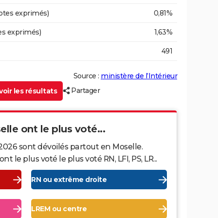
otes exprimés)
0,81%
es exprimés)
1,63%
491
Source :
ministère de l’Intérieur
Partager
oir les résultats
lle ont le plus voté...
2026 sont dévoilés partout en Moselle.
le plus voté le plus voté RN, LFI, PS, LR...
RN ou extrême droite
LREM ou centre