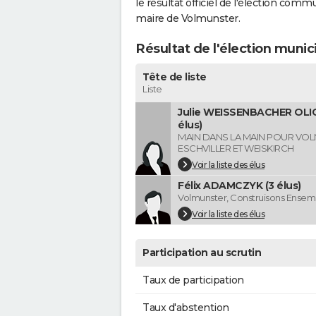
le résultat officiel de l'élection comm
maire de Volmunster.
Résultat de l'élection muni
Tête de liste
Liste
Julie WEISSENBACHER OLIG
élus)
MAIN DANS LA MAIN POUR VO
ESCHVILLER ET WEISKIRCH
Voir la liste des élus
Félix ADAMCZYK (3 élus)
Volmunster, Construisons Ensem
Voir la liste des élus
Participation au scrutin
Taux de participation
Taux d'abstention