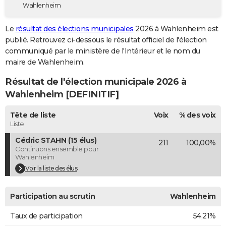
Wahlenheim
City break
Voyage de noces
Climat
Destinations
Voyage nature
Forum
+
PHOTO
Le
résultat des élections municipales
2026 à Wahlenheim est
GUIDES D'ACHAT
publié. Retrouvez ci-dessous le résultat officiel de l'élection
communiqué par le ministère de l'Intérieur et le nom du
BONS PLANS
maire de Wahlenheim.
CARTE DE VOEUX
Résultat de l'élection municipale 2026 à
Carte Bonne année
Carte Pâques
Carte de Noël
Carte Saint-Valentin
Carte d'anniversaire
Wahlenheim [DEFINITIF]
DICTIONNAIRE
Biographies
Expressions
Dictionnaire
Citations
Proverbes
Tête de liste
Voix
% des voix
PROGRAMME TV
Liste
COPAINS D'AVANT
Cédric STAHN (15 élus)
211
100,00%
Continuons ensemble pour
Se connecter
Collèges
Universités
Service militaire
S'inscrire
Lycées
Primaires
Entreprises
Avis de recherche
AVIS DE DÉCÈS
Wahlenheim
Voir la liste des élus
FORUM
Lifestyle
Sport
Television
Cinema
Bricolage
Culture
Auto
Voyage
Participation au scrutin
Wahlenheim
Taux de participation
54,21%