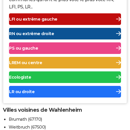
LFI, PS, LR...
LFI ou extrême gauche
RN ou extrême droite
PS ou gauche
LREM ou centre
Ecologiste
LR ou droite
Villes voisines de Wahlenheim
Brumath (67170)
Weitbruch (67500)