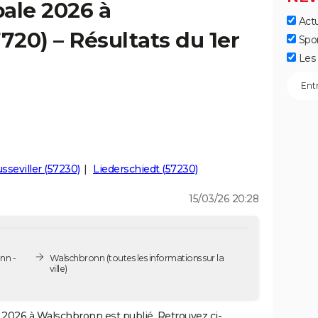
ale 2026 à
Actu
20) – Résultats du 1er
Spo
Les 
sseviller (57230)
Liederschiedt (57230)
15/03/26 20:28
nn -
Walschbronn
(toutes les informations sur la
ville)
2026 à Walschbronn est publié. Retrouvez ci-