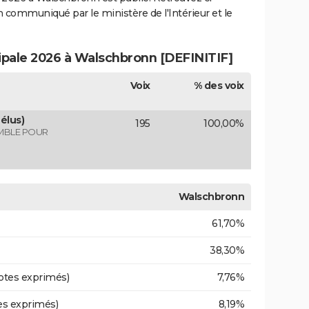
ion communiqué par le ministère de l'Intérieur et le
cipale 2026 à Walschbronn [DEFINITIF]
Voix
% des voix
élus)
195
100,00%
MBLE POUR
Walschbronn
61,70%
38,30%
otes exprimés)
7,76%
es exprimés)
8,19%