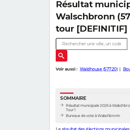
Résultat municip
Walschbronn (577
tour [DEFINITIF]
Voir aussi :
Waldhouse (57720)
Bou
SOMMAIRE
Résultat municipale 2026 à Walschbro
Tour 1
Bureaux de vote à Walschbronn
Le
résultat des élections municipales