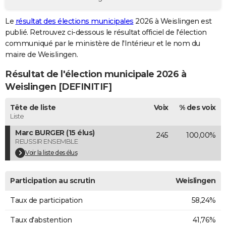
City break
Voyage de noces
Climat
Destinations
Voyage nature
Forum
+
PHOTO
Le
résultat des élections municipales
2026 à Weislingen est
publié. Retrouvez ci-dessous le résultat officiel de l'élection
GUIDES D'ACHAT
communiqué par le ministère de l'Intérieur et le nom du
BONS PLANS
maire de Weislingen.
Résultat de l'élection municipale 2026 à
CARTE DE VOEUX
Weislingen [DEFINITIF]
Carte Bonne année
Carte Pâques
Carte de Noël
Carte Saint-Valentin
Carte d'anniversaire
DICTIONNAIRE
Tête de liste
Voix
% des voix
Biographies
Expressions
Dictionnaire
Citations
Proverbes
PROGRAMME TV
Liste
Marc BURGER (15 élus)
245
100,00%
COPAINS D'AVANT
REUSSIR ENSEMBLE
Se connecter
Collèges
Universités
Service militaire
S'inscrire
Lycées
Primaires
Entreprises
Avis de recherche
Voir la liste des élus
AVIS DE DÉCÈS
FORUM
Participation au scrutin
Weislingen
Lifestyle
Sport
Television
Cinema
Bricolage
Culture
Auto
Voyage
Taux de participation
58,24%
Taux d'abstention
41,76%