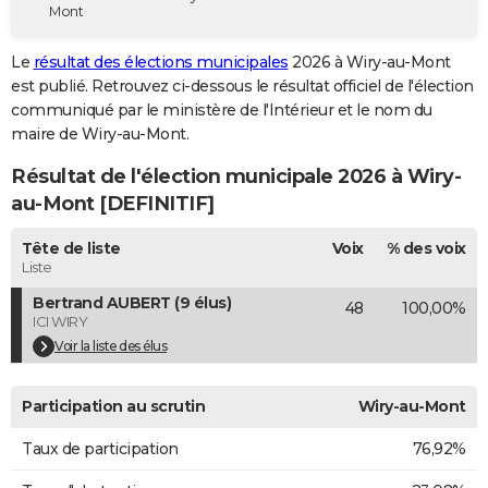
Mont
City break
Voyage de noces
Climat
Destinations
Voyage nature
Forum
+
PHOTO
Le
résultat des élections municipales
2026 à Wiry-au-Mont
GUIDES D'ACHAT
est publié. Retrouvez ci-dessous le résultat officiel de l'élection
communiqué par le ministère de l'Intérieur et le nom du
BONS PLANS
maire de Wiry-au-Mont.
CARTE DE VOEUX
Résultat de l'élection municipale 2026 à Wiry-
Carte Bonne année
Carte Pâques
Carte de Noël
Carte Saint-Valentin
Carte d'anniversaire
au-Mont [DEFINITIF]
DICTIONNAIRE
Biographies
Expressions
Dictionnaire
Citations
Proverbes
Tête de liste
Voix
% des voix
PROGRAMME TV
Liste
COPAINS D'AVANT
Bertrand AUBERT (9 élus)
48
100,00%
ICI WIRY
Se connecter
Collèges
Universités
Service militaire
S'inscrire
Lycées
Primaires
Entreprises
Avis de recherche
AVIS DE DÉCÈS
Voir la liste des élus
FORUM
Participation au scrutin
Wiry-au-Mont
Lifestyle
Sport
Television
Cinema
Bricolage
Culture
Auto
Voyage
Taux de participation
76,92%