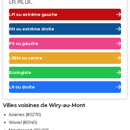
LFI, PS, LR...
LFI ou extrême gauche
RN ou extrême droite
PS ou gauche
LREM ou centre
Ecologiste
LR ou droite
Villes voisines de Wiry-au-Mont
Airaines (80270)
Woirel (80140)