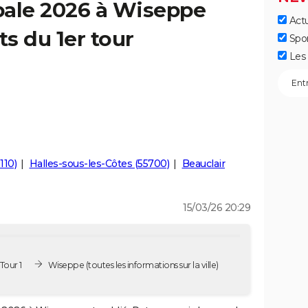
pale 2026 à Wiseppe
Actu
ts du 1er tour
Spo
Les 
110)
Halles-sous-les-Côtes (55700)
Beauclair
15/03/26 20:29
Tour 1
Wiseppe
(toutes les informations sur la ville)