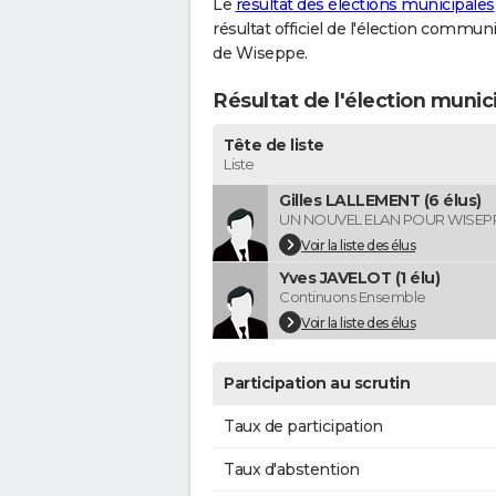
Le
résultat des élections municipales
résultat officiel de l'élection commun
de Wiseppe.
Résultat de l'élection muni
Tête de liste
Liste
Gilles LALLEMENT (6 élus)
UN NOUVEL ELAN POUR WISEP
Voir la liste des élus
Yves JAVELOT (1 élu)
Continuons Ensemble
Voir la liste des élus
Participation au scrutin
Taux de participation
Taux d'abstention