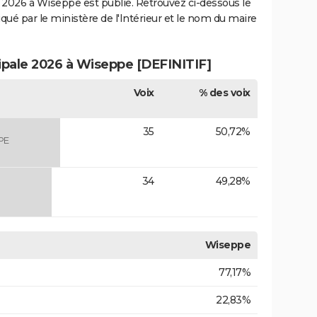
2026 à Wiseppe est publié. Retrouvez ci-dessous le
iqué par le ministère de l'Intérieur et le nom du maire
cipale 2026 à Wiseppe [DEFINITIF]
Voix
% des voix
35
50,72%
PE
34
49,28%
Wiseppe
77,17%
22,83%