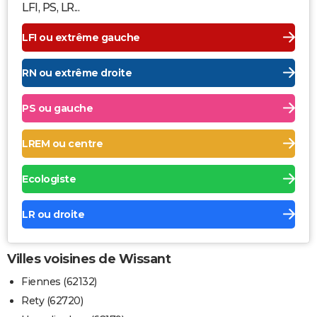
LFI, PS, LR...
LFI ou extrême gauche
RN ou extrême droite
PS ou gauche
LREM ou centre
Ecologiste
LR ou droite
Villes voisines de Wissant
Fiennes (62132)
Rety (62720)