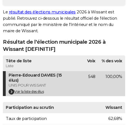
City break
Voyage de noces
Climat
Destinations
Voyage nature
Forum
+
PHOTO
Le
résultat des élections municipales
2026 à Wissant est
publié. Retrouvez ci-dessous le résultat officiel de l'élection
GUIDES D'ACHAT
communiqué par le ministère de l'Intérieur et le nom du
BONS PLANS
maire de Wissant.
Résultat de l'élection municipale 2026 à
CARTE DE VOEUX
Wissant [DEFINITIF]
Carte Bonne année
Carte Pâques
Carte de Noël
Carte Saint-Valentin
Carte d'anniversaire
DICTIONNAIRE
Tête de liste
Voix
% des voix
Biographies
Expressions
Dictionnaire
Citations
Proverbes
PROGRAMME TV
Liste
Pierre-Edouard DAVIES (15
548
100,00%
COPAINS D'AVANT
élus)
UNIS POUR WISSANT
Se connecter
Collèges
Universités
Service militaire
S'inscrire
Lycées
Primaires
Entreprises
Avis de recherche
AVIS DE DÉCÈS
Voir la liste des élus
FORUM
Participation au scrutin
Wissant
Lifestyle
Sport
Television
Cinema
Bricolage
Culture
Auto
Voyage
Taux de participation
62,68%