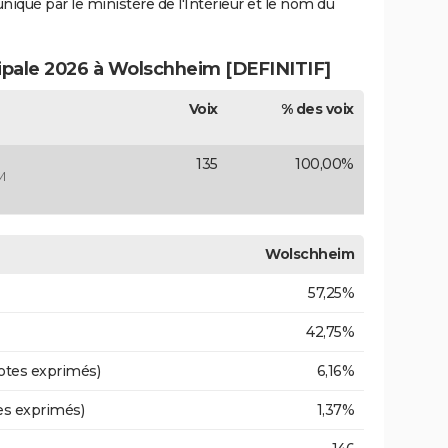
uniqué par le ministère de l'Intérieur et le nom du
cipale 2026 à Wolschheim [DEFINITIF]
Voix
% des voix
135
100,00%
M
Wolschheim
57,25%
42,75%
otes exprimés)
6,16%
es exprimés)
1,37%