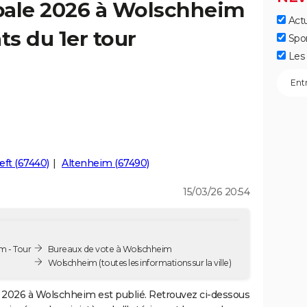
pale 2026 à Wolschheim
Actu
ts du 1er tour
Spo
Les 
œft (67440)
Altenheim (67490)
15/03/26 20:54
m - Tour
Bureaux de vote à Wolschheim
Wolschheim
(toutes les informations sur la ville)
2026 à Wolschheim est publié. Retrouvez ci-dessous