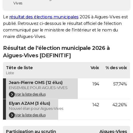
Vives
City break
Voyage de noces
Climat
Destinations
Voyage nature
Forum
+
PHOTO
Le
résultat des élections municipales
2026 à Aigues-Vives est
GUIDES D'ACHAT
publié. Retrouvez ci-dessous le résultat officiel de l'élection
communiqué par le ministère de l'Intérieur et le nom du
BONS PLANS
maire d'Aigues-Vives.
CARTE DE VOEUX
Résultat de l'élection municipale 2026 à
Carte Bonne année
Carte Pâques
Carte de Noël
Carte Saint-Valentin
Carte d'anniversaire
Aigues-Vives [DEFINITIF]
DICTIONNAIRE
Biographies
Expressions
Dictionnaire
Citations
Proverbes
Tête de liste
Voix
% des voix
PROGRAMME TV
Liste
COPAINS D'AVANT
Jean-Pierre OMS (12 élus)
194
57,74%
ENSEMBLE POUR AIGUES-VIVES
Se connecter
Collèges
Universités
Service militaire
S'inscrire
Lycées
Primaires
Entreprises
Avis de recherche
AVIS DE DÉCÈS
Voir la liste des élus
Elyan AZAM (3 élus)
FORUM
142
42,26%
Nouvel élan pour Aigues-Vives
Lifestyle
Sport
Television
Cinema
Bricolage
Culture
Auto
Voyage
Voir la liste des élus
Participation au scrutin
Aigues-Vives