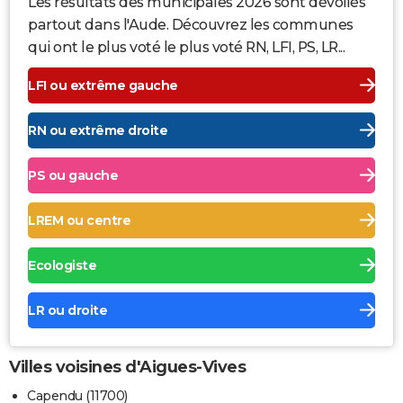
Les résultats des municipales 2026 sont dévoilés
partout dans l'Aude. Découvrez les communes
qui ont le plus voté le plus voté RN, LFI, PS, LR...
LFI ou extrême gauche
RN ou extrême droite
PS ou gauche
LREM ou centre
Ecologiste
LR ou droite
Villes voisines d'Aigues-Vives
Capendu (11700)