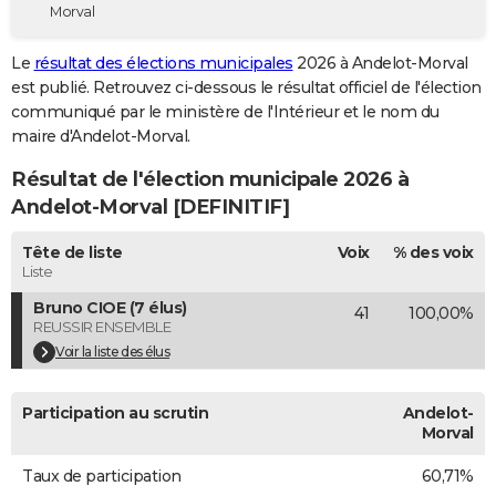
Morval
City break
Voyage de noces
Climat
Destinations
Voyage nature
Forum
+
PHOTO
Le
résultat des élections municipales
2026 à Andelot-Morval
GUIDES D'ACHAT
est publié. Retrouvez ci-dessous le résultat officiel de l'élection
communiqué par le ministère de l'Intérieur et le nom du
BONS PLANS
maire d'Andelot-Morval.
CARTE DE VOEUX
Résultat de l'élection municipale 2026 à
Carte Bonne année
Carte Pâques
Carte de Noël
Carte Saint-Valentin
Carte d'anniversaire
Andelot-Morval [DEFINITIF]
DICTIONNAIRE
Biographies
Expressions
Dictionnaire
Citations
Proverbes
Tête de liste
Voix
% des voix
PROGRAMME TV
Liste
COPAINS D'AVANT
Bruno CIOE (7 élus)
41
100,00%
REUSSIR ENSEMBLE
Se connecter
Collèges
Universités
Service militaire
S'inscrire
Lycées
Primaires
Entreprises
Avis de recherche
AVIS DE DÉCÈS
Voir la liste des élus
FORUM
Participation au scrutin
Andelot-
Lifestyle
Sport
Television
Cinema
Bricolage
Culture
Auto
Voyage
Morval
Taux de participation
60,71%