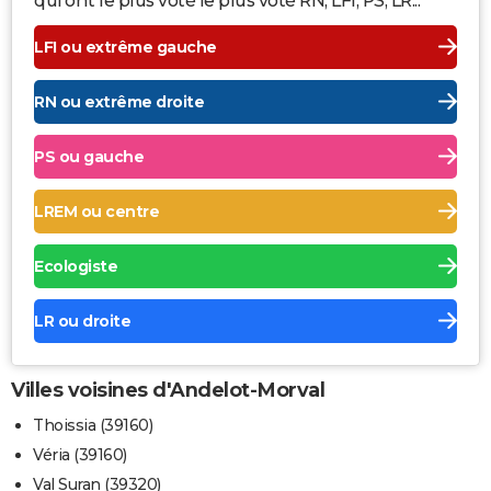
qui ont le plus voté le plus voté RN, LFI, PS, LR...
LFI ou extrême gauche
RN ou extrême droite
PS ou gauche
LREM ou centre
Ecologiste
LR ou droite
Villes voisines d'Andelot-Morval
Thoissia (39160)
Véria (39160)
Val Suran (39320)