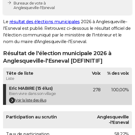
Bureaux de vote à
City break
Voyage de noces
Climat
Destinations
Voyage nature
Forum
+
PHOTO
Anglesqueville-l'Esneval
GUIDES D'ACHAT
Le
résultat des élections municipales
2026 à Anglesqueville-
l'Esneval est publié. Retrouvez ci-dessous le résultat officiel de
BONS PLANS
l'élection communiqué par le ministère de l'Intérieur et le
nom du maire d'Anglesqueville-l'Esneval.
CARTE DE VOEUX
Résultat de l'élection municipale 2026 à
Carte Bonne année
Carte Pâques
Carte de Noël
Carte Saint-Valentin
Carte d'anniversaire
DICTIONNAIRE
Anglesqueville-l'Esneval [DEFINITIF]
Biographies
Expressions
Dictionnaire
Citations
Proverbes
PROGRAMME TV
Tête de liste
Voix
% des voix
Liste
COPAINS D'AVANT
Eric MABIRE (15 élus)
278
100,00%
Se connecter
Collèges
Universités
Service militaire
S'inscrire
Lycées
Primaires
Entreprises
Avis de recherche
AVIS DE DÉCÈS
Bien vivre dans son village
Voir la liste des élus
FORUM
Lifestyle
Sport
Television
Cinema
Bricolage
Culture
Auto
Voyage
Participation au scrutin
Anglesqueville
-l'Esneval
Taux de participation
58,22%